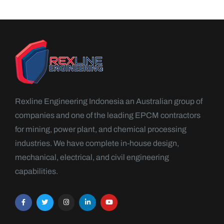
Rexline Engineering Indonesia an Australian group of
companies and one of the leading EPCM contractors
for mining, power plant, and chemical processing
industries. We have complete in-house design,
mechanical, electrical, and civil engineering
capabilities.